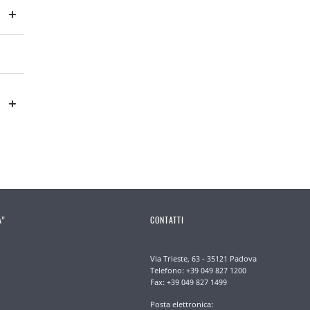
A”
CONTATTI
Via Trieste, 63 - 35121 Padova
Telefono: +39 049 827 1200
Fax: +39 049 827 1499
Posta elettronica: