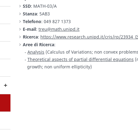
SSD
: MATH-03/A
Stanza
: 5AB3
Telefono
: 049 827 1373
E-mail
:
treu@math.unipd.it
Ricerca
:
https://www.research.unipd.it/cris/rp/23934
Aree di Ricerca
:
Analysis
(Calculus of Variations; non convex problem
Theoretical aspects of partial differential equations
(r
growth; non uniform ellipticity)