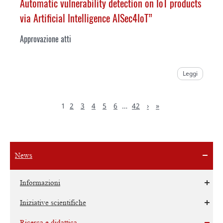
Automatic vulnerability detection on IoT products
via Artificial Intelligence AISec4IoT
”
Approvazione atti
Leggi
1
2
3
4
5
6
…
42
›
»
News
Informazioni
Iniziative scientifiche
Ricerca e didattica