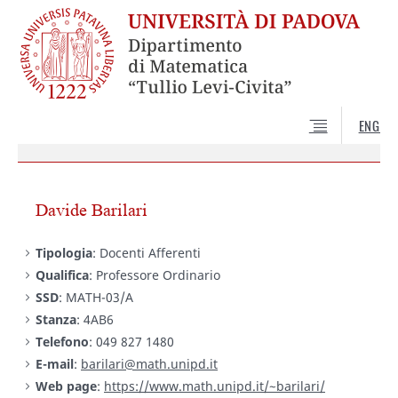
ENG
Davide Barilari
Tipologia
: Docenti Afferenti
Qualifica
: Professore Ordinario
SSD
: MATH-03/A
Stanza
: 4AB6
Telefono
: 049 827 1480
E-mail
:
barilari@math.unipd.it
Web page
:
https://www.math.unipd.it/~barilari/