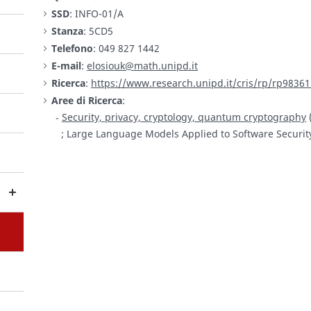
SSD
: INFO-01/A
Stanza
: 5CD5
Telefono
: 049 827 1442
E-mail
:
elosiouk@math.unipd.it
Ricerca
:
https://www.research.unipd.it/cris/rp/rp98361
Aree di Ricerca
:
Security, privacy, cryptology, quantum cryptography
(
; Large Language Models Applied to Software Securit