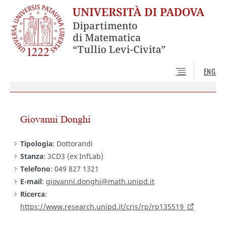
ENG
Giovanni Donghi
Tipologia
: Dottorandi
Stanza
: 3CD3 (ex InfLab)
Telefono
: 049 827 1321
E-mail
:
giovanni.donghi@math.unipd.it
Ricerca
:
https://www.research.unipd.it/cris/rp/rp135519