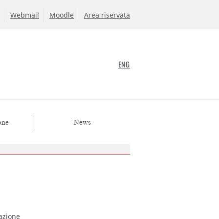
Webmail
Moodle
Area riservata
ENG
one
News
azione