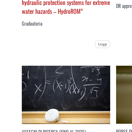
hydraulic protection systems for extreme
DR appro
water hazards – HydroROM
”
Graduatoria
Leggi
BORSE D
ASSEGNI DI RICERCA (FINO AL 2025)