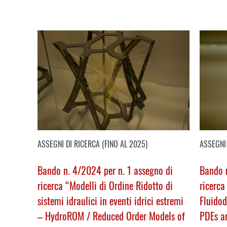
ASSEGNI DI RICERCA (FINO AL 2025)
ASSEGNI 
Bando n. 4/2024 per n. 1 assegno di
Bando n
ricerca “Modelli di Ordine Ridotto di
ricerca
sistemi idraulici in eventi idrici estremi
Fluido
– HydroROM /
Reduced Order Models of
PDEs a