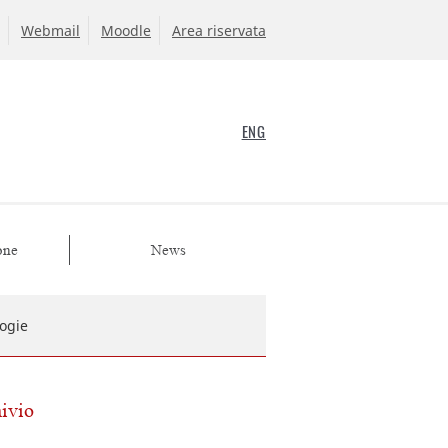
Webmail
Moodle
Area riservata
ENG
one
News
logie
hivio