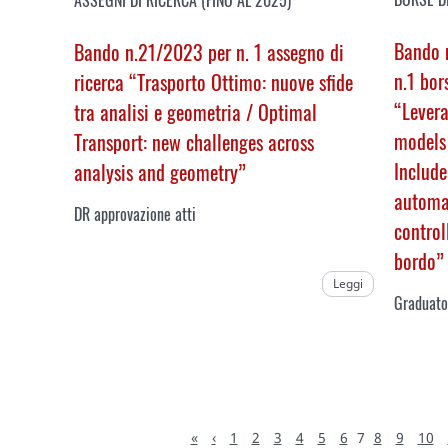
Bando n
Bando n.21/2023 per n. 1 assegno di
n.1 bor
ricerca “Trasporto Ottimo: nuove sfide
“
Levera
tra analisi e geometria /
Optimal
models
Transport: new challenges across
Include
analysis and geometry
”
automat
DR approvazione atti
controll
bordo”
Leggi
Graduato
«
‹
1
2
3
4
5
6
7
8
9
10