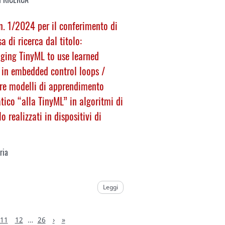
. 1/2024 per il conferimento di
sa di ricerca dal titolo:
ging TinyML to use learned
 in embedded control loops
/
re modelli di apprendimento
ico “alla TinyML” in algoritmi di
o realizzati in dispositivi di
ria
Leggi
11
12
…
26
›
»