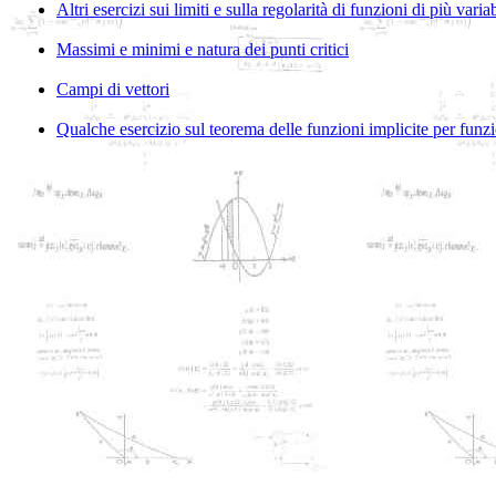
Altri esercizi sui limiti e sulla regolarità di funzioni di più variab
Massimi e minimi e natura dei punti critici
Campi di vettori
Qualche esercizio sul teorema delle funzioni implicite per funzio