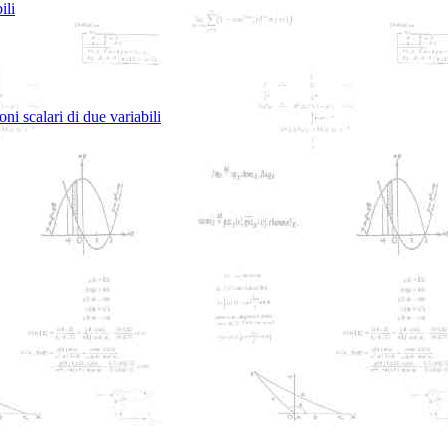
ili
ni scalari di due variabili