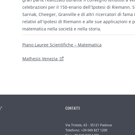
celebrazioni per il 150-enario dell’Ipotesi di Riemann. 
Sarnak, Cheeger, Granville e dì altri ricercatori dì fama
relativi all’ipotesi dì Riemann e alle sue applicazioni e 
matematica nella società e nella storia.
Piano Lauree Scientifiche – Matematica
Mathesis Venezia
A”
CONTATTI
Via Trieste, 63 - 35121 Padova
Telefono: +39 049 827 1200