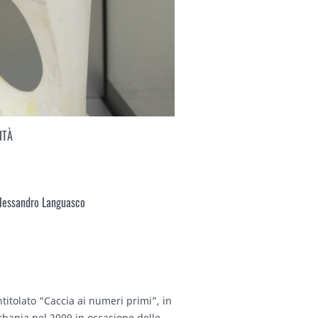
ITÀ
Alessandro Languasco
tolato “Caccia ai numeri primi”, in
rbania nel 2009 in occasione delle