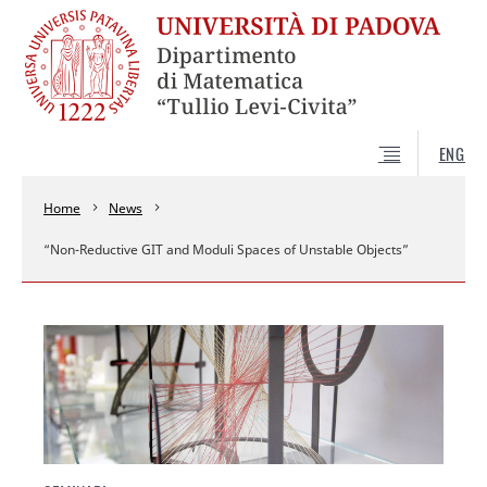
ENG
Home
News
“Non-Reductive GIT and Moduli Spaces of Unstable Objects”