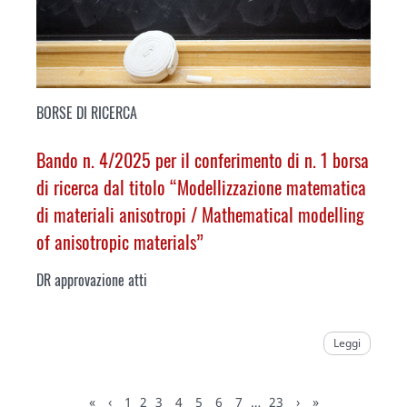
BORSE DI RICERCA
Bando n. 4/2025 per il conferimento di n. 1 borsa
di ricerca dal titolo “Modellizzazione matematica
di materiali anisotropi /
Mathematical modelling
of anisotropic materials
”
DR approvazione atti
Leggi
«
‹
1
2
3
4
5
6
7
…
23
›
»