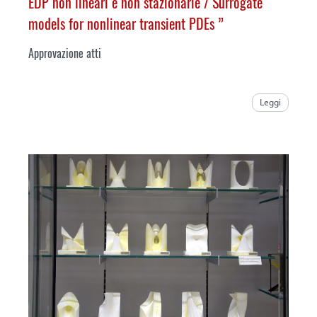
EDP non lineari e non stazionarie /
Surrogate
models for nonlinear transient PDEs
”
Approvazione atti
Leggi