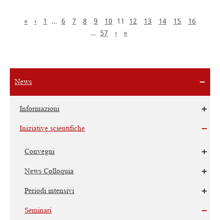
«
‹
1
…
6
7
8
9
10
11
12
13
14
15
16
…
57
›
»
News
Informazioni
Iniziative scientifiche
Convegni
News Colloquia
Periodi intensivi
Seminari